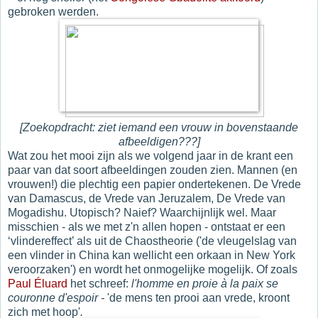
gebroken werden.
[Zoekopdracht: ziet iemand een vrouw in bovenstaande
afbeeldigen???]
Wat zou het mooi zijn als we volgend jaar in de krant een
paar van dat soort afbeeldingen zouden zien. Mannen (en
vrouwen!) die plechtig een papier ondertekenen. De Vrede
van Damascus, de Vrede van Jeruzalem, De Vrede van
Mogadishu. Utopisch? Naief? Waarchijnlijk wel. Maar
misschien - als we met z'n allen hopen - ontstaat er een
‘vlindereffect’ als uit de Chaostheorie ('de vleugelslag van
een vlinder in China kan wellicht een orkaan in New York
veroorzaken') en wordt het onmogelijke mogelijk. Of zoals
Paul Éluard
het schreef:
l'homme en proie à la paix se
couronne d'espoir -
'de mens ten prooi aan vrede, kroont
zich met hoop'
.