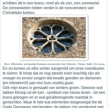
schikten dit in een krans, rond als de zon, een zonnewiel.
De zonnewielen rolden verder in de roosvensters van
Christelijke kerken.
Bron: Wikimedia: achtspakig Romaans roosvenster San Silvestro, Trieste, Italië, 12e eeuw.
En nu komen ze elke winter aangerold om onze voordeuren
te sieren. Ik hoop dat ze nog steeds even krachtig zijn als
vroeger en ervoor zorgen dat kwade geesten en demonen
(en inbrekers!!) aan ons huis voorbij gaan.
Ook mijn krans is gemaakt van winters groen. Gewoon wat
takken klimop uit de tuin - symbool van nieuw leven - tot een
krans gebogen en er wat gelukbrengende maretak in
gevlochten. Maar ik heb wat elementen toegevoegd die de
Oude Germanen niet kenden: de takken zijn verstevigd met