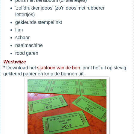
pons met kerstboom (of sterretjes)
'zelfdrukkerijdoos' (zo'n doos met rubberen
lettertjes)
gekleurde stempelinkt
lijm
schaar
naaimachine
rood garen
Werkwijze
* Download het
sjabloon van de bon
, print het uit op stevig
gekleurd papier en knip de bonnen uit.