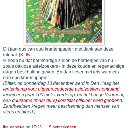
Dit jaar dus van oud krantenpapier, met dank aan deze
tutorial: [
KLIK
].
Ik hoop nu dat barmhartige zielen de herdertjes van nu -
zoals dakloze asielzoekers - in deze koude en regenachtige
dagen beschutting geven. En dan liever met iets warmers
dan oud krantenpapier.
(Bitter: op donderdag 13 december werd in Den Haag het
tentenkamp voor uitgeprocedeerde asielzoekers ontruimd
terwijl een paar 100 meter verderop, op het Lange Voorhout,
een
duurzame (maar dure) kerststal officieel werd geopend
.
Zandbeelden kregen meer bescherming dan mensen van
vlees en bloed.)
lheurebleue
op
17:23
15 opmerkingen: