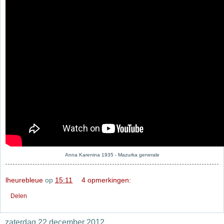
Anna Karenina 1935 - Mazurka generale
lheurebleue
op
15:11
4 opmerkingen:
Delen
zaterdag 22 december 2012