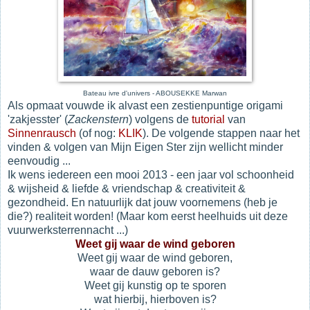
Bateau ivre d'univers - ABOUSEKKE Marwan
Als opmaat vouwde ik alvast een zestienpuntige origami
'zakjesster' (
Zackenstern
) volgens de
tutorial
van
Sinnenrausch
(of nog:
KLIK
). De volgende stappen naar het
vinden & volgen van Mijn Eigen Ster zijn wellicht minder
eenvoudig ...
Ik wens iedereen een mooi 2013 - een jaar vol schoonheid
& wijsheid & liefde & vriendschap & creativiteit &
gezondheid. En natuurlijk dat jouw voornemens (heb je
die?) realiteit worden! (Maar kom eerst heelhuids uit deze
vuurwerksterrennacht ...)
Weet gij waar de wind geboren
Weet gij waar de wind geboren,
waar de dauw geboren is?
Weet gij kunstig op te sporen
wat hierbij, hierboven is?