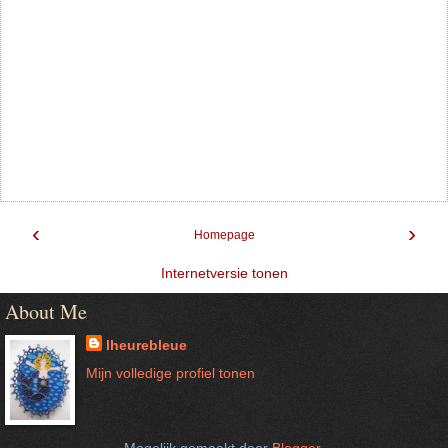
‹
›
Homepage
Internetversie tonen
About Me
lheurebleue
Mijn volledige profiel tonen
Mogelijk gemaakt door
Blogger
.