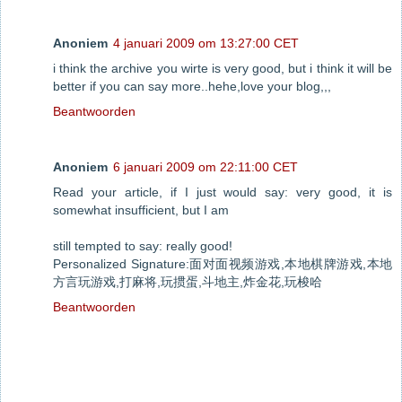
Anoniem
4 januari 2009 om 13:27:00 CET
i think the archive you wirte is very good, but i think it will be
better if you can say more..hehe,love your blog,,,
Beantwoorden
Anoniem
6 januari 2009 om 22:11:00 CET
Read your article, if I just would say: very good, it is
somewhat insufficient, but I am
still tempted to say: really good!
Personalized Signature:面对面视频游戏,本地棋牌游戏,本地
方言玩游戏,打麻将,玩掼蛋,斗地主,炸金花,玩梭哈
Beantwoorden